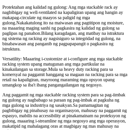
Protektahan ang kalidad ng gulong: Ang mga stackable rack ay
nagbibigay ng well-ventilated na kapaligiran upang ang hangin ay
makapag-circulate ng maayos sa paligid ng mga
gulong.Nakakatulong ito na maiwasan ang pagtitipon ng moisture,
na maaaring maging sanhi ng pagkasira ng kalidad ng gulong sa
paglipas ng panahon.Bilang karagdagan, ang matibay na istraktura
ng sistema ng racking ay nagsisiguro sa integridad ng gulong, na
binabawasan ang panganib ng pagpapapangit o pagkasira ng
istruktura.
Versatility: Maaaring i-customize at i-configure ang mga stackable
racking system upang matugunan ang mga partikular na
kinakailangan sa storage.Mula sa heavy duty racking para sa
komersyal na paggamit hanggang sa magaan na racking para sa mga
retail na kapaligiran, mayroong maraming mga opsyon upang
umangkop sa iba't ibang pangangailangan ng negosyo.
Ang paggamit ng mga stackable racking system para sa pag-iimbak
ng gulong ay nagbabago sa paraan ng pag-imbak at pagkuha ng
mga gulong sa industriya ng sasakyan.Sa pamamagitan ng
pagbibigay ng pinahusay na organisasyon, mahusay na paggamit ng
espasyo, mabilis na accessibility at pinakamainam na proteksyon ng
gulong, maaaring i-streamline ng mga negosyo ang mga operasyon,
makatipid ng mahalagang oras at magbigay ng mas mahusay na