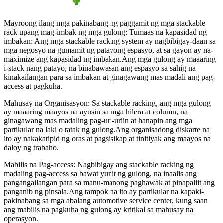
Mayroong ilang mga pakinabang ng paggamit ng mga stackable
rack upang mag-imbak ng mga gulong: Tumaas na kapasidad ng
imbakan: Ang mga stackable racking system ay nagbibigay-daan sa
mga negosyo na gumamit ng patayong espasyo, at sa gayon ay na-
maximize ang kapasidad ng imbakan.Ang mga gulong ay maaaring
i-stack nang patayo, na binabawasan ang espasyo sa sahig na
kinakailangan para sa imbakan at ginagawang mas madali ang pag-
access at pagkuha.
Mahusay na Organisasyon: Sa stackable racking, ang mga gulong
ay maaaring maayos na ayusin sa mga hilera at column, na
ginagawang mas madaling pag-uri-uriin at hanapin ang mga
partikular na laki o tatak ng gulong.Ang organisadong diskarte na
ito ay nakakatipid ng oras at pagsisikap at tinitiyak ang maayos na
daloy ng trabaho.
Mabilis na Pag-access: Nagbibigay ang stackable racking ng
madaling pag-access sa bawat yunit ng gulong, na inaalis ang
pangangailangan para sa manu-manong paghawak at pinapaliit ang
panganib ng pinsala.Ang tampok na ito ay partikular na kapaki-
pakinabang sa mga abalang automotive service center, kung saan
ang mabilis na pagkuha ng gulong ay kritikal sa mahusay na
operasyon.