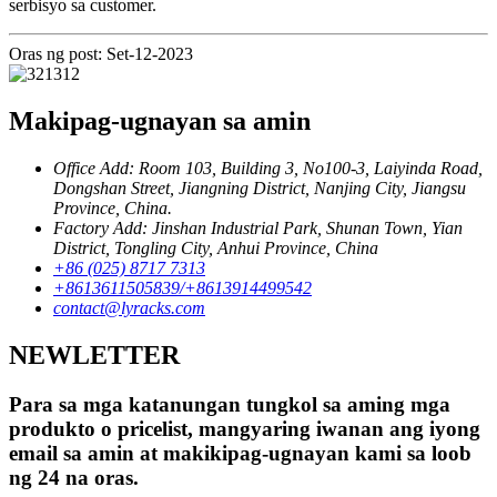
serbisyo sa customer.
Oras ng post: Set-12-2023
Makipag-ugnayan sa amin
Office Add: Room 103, Building 3, No100-3, Laiyinda Road,
Dongshan Street, Jiangning District, Nanjing City, Jiangsu
Province, China.
Factory Add: Jinshan Industrial Park, Shunan Town, Yian
District, Tongling City, Anhui Province, China
+86 (025) 8717 7313
+8613611505839/+8613914499542
contact@lyracks.com
NEWLETTER
Para sa mga katanungan tungkol sa aming mga
produkto o pricelist, mangyaring iwanan ang iyong
email sa amin at makikipag-ugnayan kami sa loob
ng 24 na oras.