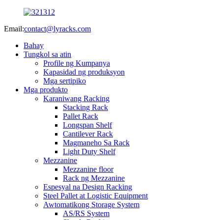
Email:
contact@lyracks.com
Bahay
Tungkol sa atin
Profile ng Kumpanya
Kapasidad ng produksyon
Mga sertipiko
Mga produkto
Karaniwang Racking
Stacking Rack
Pallet Rack
Longspan Shelf
Cantilever Rack
Magmaneho Sa Rack
Light Duty Shelf
Mezzanine
Mezzanine floor
Rack ng Mezzanine
Espesyal na Design Racking
Steel Pallet at Logistic Equipment
Awtomatikong Storage System
AS/RS System