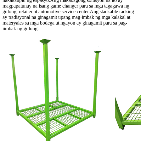
nakakatipid ng espasyo.Ang makabagong solusyon na ito ay
magpapatunay na isang game changer para sa mga tagagawa ng
gulong, retailer at automotive service center.Ang stackable racking
ay tradisyonal na ginagamit upang mag-imbak ng mga kalakal at
materyales sa mga bodega at ngayon ay ginagamit para sa pag-
iimbak ng gulong.