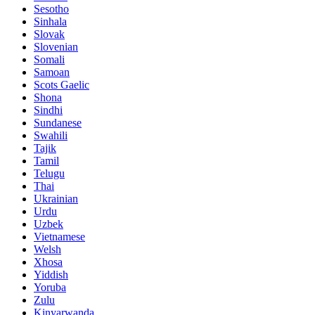
Sesotho
Sinhala
Slovak
Slovenian
Somali
Samoan
Scots Gaelic
Shona
Sindhi
Sundanese
Swahili
Tajik
Tamil
Telugu
Thai
Ukrainian
Urdu
Uzbek
Vietnamese
Welsh
Xhosa
Yiddish
Yoruba
Zulu
Kinyarwanda