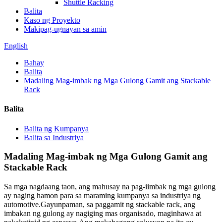
Shuttle Racking
Balita
Kaso ng Proyekto
Makipag-ugnayan sa amin
English
Bahay
Balita
Madaling Mag-imbak ng Mga Gulong Gamit ang Stackable
Rack
Balita
Balita ng Kumpanya
Balita sa Industriya
Madaling Mag-imbak ng Mga Gulong Gamit ang
Stackable Rack
Sa mga nagdaang taon, ang mahusay na pag-iimbak ng mga gulong
ay naging hamon para sa maraming kumpanya sa industriya ng
automotive.Gayunpaman, sa paggamit ng stackable rack, ang
imbakan ng gulong ay nagiging mas organisado, maginhawa at